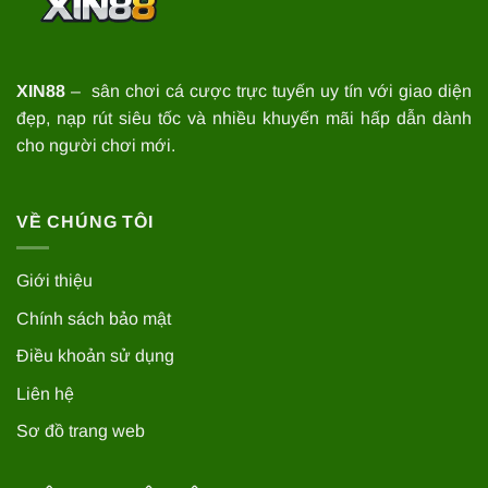
Z
XIN88
– sân chơi cá cược trực tuyến uy tín với giao diện
đẹp, nạp rút siêu tốc và nhiều khuyến mãi hấp dẫn dành
cho người chơi mới.
VỀ CHÚNG TÔI
Giới thiệu
Chính sách bảo mật
Điều khoản sử dụng
Liên hệ
Sơ đồ trang web