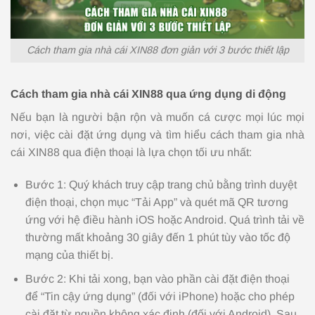
Cách tham gia nhà cái XIN88 đơn giản với 3 bước thiết lập
Cách tham gia nhà cái XIN88 qua ứng dụng di động
Nếu bạn là người bận rộn và muốn cá cược mọi lúc mọi
nơi, việc cài đặt ứng dụng và tìm hiểu cách tham gia nhà
cái XIN88 qua điện thoại là lựa chọn tối ưu nhất:
Bước 1: Quý khách truy cập trang chủ bằng trình duyệt
điện thoại, chọn mục “Tải App” và quét mã QR tương
ứng với hệ điều hành iOS hoặc Android. Quá trình tải về
thường mất khoảng 30 giây đến 1 phút tùy vào tốc độ
mạng của thiết bị.
Bước 2: Khi tải xong, bạn vào phần cài đặt điện thoại
để “Tin cậy ứng dụng” (đối với iPhone) hoặc cho phép
cài đặt từ nguồn không xác định (đối với Android). Sau