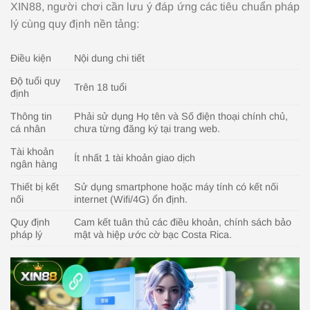
XIN88, người chơi cần lưu ý đáp ứng các tiêu chuẩn pháp
lý cùng quy định nền tảng:
Điều kiện
Nội dung chi tiết
Độ tuổi quy
Trên 18 tuổi
định
Thông tin
Phải sử dụng Họ tên và Số điện thoại chính chủ,
cá nhân
chưa từng đăng ký tại trang web.
Tài khoản
Ít nhất 1 tài khoản giao dịch
ngân hàng
Thiết bị kết
Sử dụng smartphone hoặc máy tính có kết nối
nối
internet (Wifi/4G) ổn định.
Quy định
Cam kết tuân thủ các điều khoản, chính sách bảo
pháp lý
mật và hiệp ước cờ bạc Costa Rica.