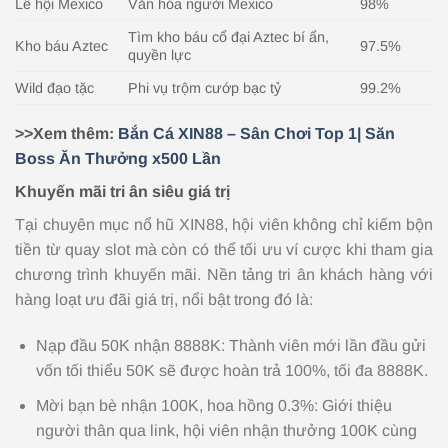
Lễ hội Mexico
Văn hóa người Mexico
98%
Tìm kho báu cổ đại Aztec bí ẩn,
Kho báu Aztec
97.5%
quyền lực
Wild đạo tặc
Phi vụ trộm cướp bạc tỷ
99.2%
>>Xem thêm:
Bắn Cá XIN88 – Sân Chơi Top 1| Săn
Boss Ăn Thưởng x500 Lần
Khuyến mãi tri ân siêu giá trị
Tại chuyên mục nổ hũ XIN88, hội viên không chỉ kiếm bộn
tiền từ quay slot mà còn có thể tối ưu ví cược khi tham gia
chương trình khuyến mãi. Nền tảng tri ân khách hàng với
hàng loạt ưu đãi giá trị, nổi bật trong đó là:
Nạp đầu 50K nhận 8888K: Thành viên mới lần đầu gửi
vốn tối thiểu 50K sẽ được hoàn trả 100%, tối đa 8888K.
Mời bạn bè nhận 100K, hoa hồng 0.3%: Giới thiệu
người thân qua link, hội viên nhận thưởng 100K cùng