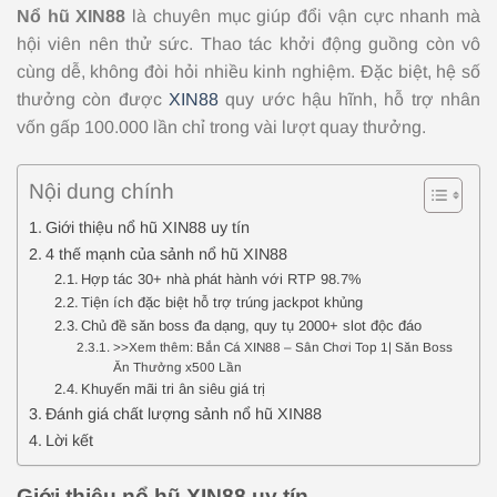
Nổ hũ XIN88
là chuyên mục giúp đổi vận cực nhanh mà
hội viên nên thử sức. Thao tác khởi động guồng còn vô
cùng dễ, không đòi hỏi nhiều kinh nghiệm. Đặc biệt, hệ số
thưởng còn được
XIN88
quy ước hậu hĩnh, hỗ trợ nhân
vốn gấp 100.000 lần chỉ trong vài lượt quay thưởng.
Nội dung chính
Giới thiệu nổ hũ XIN88 uy tín
4 thế mạnh của sảnh nổ hũ XIN88
Hợp tác 30+ nhà phát hành với RTP 98.7%
Tiện ích đặc biệt hỗ trợ trúng jackpot khủng
Chủ đề săn boss đa dạng, quy tụ 2000+ slot độc đáo
>>Xem thêm: Bắn Cá XIN88 – Sân Chơi Top 1| Săn Boss
Ăn Thưởng x500 Lần
Khuyến mãi tri ân siêu giá trị
Đánh giá chất lượng sảnh nổ hũ XIN88
Lời kết
Giới thiệu nổ hũ XIN88 uy tín