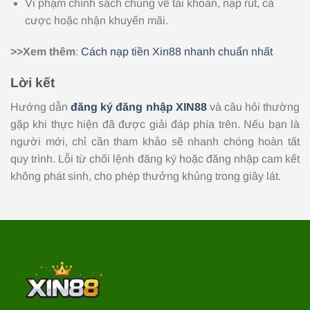
Vi phạm chính sách chung về tài khoản, nạp rút, cá
cược hoặc nhận khuyến mãi.
>>Xem thêm
:
Cách nạp tiền Xin88 nhanh chuẩn nhất
Lời kết
Hướng dẫn
đăng ký đăng nhập XIN88
và câu hỏi thường
gặp khi thực hiện đã được giải đáp phía trên. Nếu bạn là
người mới, chỉ cần tham khảo sẽ nhanh chóng hoàn tất
quy trình. Lỗi từ chối lệnh đăng ký hoặc đăng nhập cam kết
không phát sinh, cho phép thưởng khủng trong giây lát.