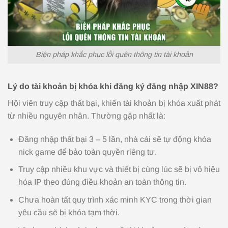
Biện pháp khắc phục lỗi quên thông tin tài khoản
Lý do tài khoản bị khóa khi đăng ký đăng nhập XIN88?
Hội viên truy cập thất bại, khiến tài khoản bị khóa xuất phát
từ nhiều nguyên nhân. Thường gặp nhất là:
Đăng nhập thất bại 3 – 5 lần, nhà cái sẽ tự động khóa
nick game để bảo toàn quyền riêng tư.
Truy cập nhiều khu vực và thiết bị cùng lúc sẽ bị vô hiệu
hóa IP theo đúng điều khoản an toàn thông tin.
Chưa hoàn tất quy trình xác minh KYC trong thời gian
yêu cầu sẽ bị khóa tạm thời.