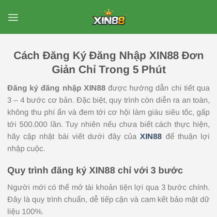
Bỏ
qua
nội
dung
Cách Đăng Ký Đăng Nhập XIN88 Đơn
Giản Chỉ Trong 5 Phút
Đăng ký đăng nhập XIN88
được hướng dẫn chi tiết qua
3 – 4 bước cơ bản. Đặc biệt, quy trình còn diễn ra an toàn,
không thu phí ẩn và đem tới cơ hội làm giàu siêu tốc, gấp
tới 500.000 lần. Tuy nhiên nếu chưa biết cách thực hiện,
hãy cập nhật bài viết dưới đây của
XIN88
để thuận lợi
nhập cuộc.
Quy trình đăng ký XIN88 chỉ với 3 bước
Người mới có thể mở tài khoản tiện lợi qua 3 bước chính.
Đây là quy trình chuẩn, dễ tiếp cận và cam kết bảo mật dữ
liệu 100%.