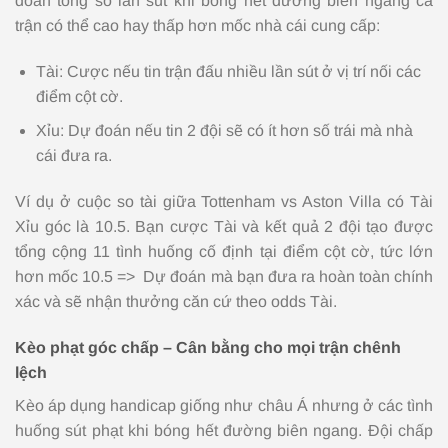
đoán tổng số lần sút khi bóng hết đường biên ngang cả
trận có thể cao hay thấp hơn mốc nhà cái cung cấp:
Tài: Cược nếu tin trận đấu nhiều lần sút ở vị trí nối các
điểm cột cờ.
Xỉu: Dự đoán nếu tin 2 đội sẽ có ít hơn số trái mà nhà
cái đưa ra.
Ví dụ ở cuộc so tài giữa Tottenham vs Aston Villa có Tài
Xỉu góc là 10.5. Bạn cược Tài và kết quả 2 đội tạo được
tổng cộng 11 tình huống cố định tại điểm cột cờ, tức lớn
hơn mốc 10.5 => Dự đoán mà bạn đưa ra hoàn toàn chính
xác và sẽ nhận thưởng căn cứ theo odds Tài.
Kèo phạt góc chấp – Cân bằng cho mọi trận chênh
lệch
Kèo áp dụng handicap giống như châu Á nhưng ở các tình
huống sút phạt khi bóng hết đường biên ngang. Đội chấp