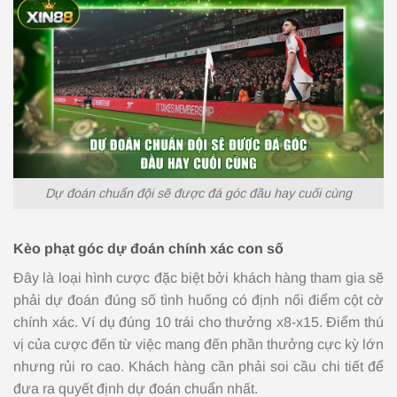
Dự đoán chuẩn đội sẽ được đá góc đầu hay cuối cùng
Kèo phạt góc dự đoán chính xác con số
Đây là loại hình cược đặc biệt bởi khách hàng tham gia sẽ
phải dự đoán đúng số tình huống có định nối điểm cột cờ
chính xác. Ví dụ đúng 10 trái cho thưởng x8-x15. Điểm thú
vị của cược đến từ việc mang đến phần thưởng cực kỳ lớn
nhưng rủi ro cao. Khách hàng cần phải soi cầu chi tiết để
đưa ra quyết định dự đoán chuẩn nhất.