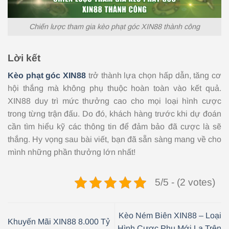
Chiến lược tham gia kèo phạt góc XIN88 thành công
Lời kết
Kèo phạt góc XIN88
trở thành lựa chọn hấp dẫn, tăng cơ
hội thắng mà không phụ thuộc hoàn toàn vào kết quả.
XIN88 duy trì mức thưởng cao cho mọi loại hình cược
trong từng trận đấu. Do đó, khách hàng trước khi dự đoán
cần tìm hiểu kỹ các thông tin để đảm bảo đã cược là sẽ
thắng. Hy vọng sau bài viết, bạn đã sẵn sàng mang về cho
mình những phần thưởng lớn nhất!
5/5 - (2 votes)
Kèo Ném Biên XIN88 – Loại
Khuyến Mãi XIN88 8.000 Tỷ
Hình Cược Phụ Mới Lạ Trên