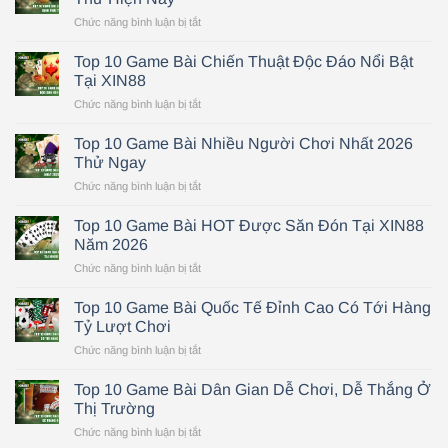
52
Không
Chức năng bình luận bị tắt
ở
Lá
Lo
Top
Đỉnh
Tốn
10
Top 10 Game Bài Chiến Thuật Độc Đáo Nổi Bật
Cao
Một
Game
Được
Tại XIN88
Xu
Bài
Săn
Chức năng bình luận bị tắt
ở
3
Đón
Top
Lá
Nhất
10
Top 10 Game Bài Nhiều Người Chơi Nhất 2026
Đình
Năm
Game
Đám
Thử Ngay
2026
Bài
Nhất
Chức năng bình luận bị tắt
ở
Chiến
Định
Top
Thuật
Phải
10
Top 10 Game Bài HOT Được Săn Đón Tại XIN88
Độc
Thử
Game
Đáo
Năm 2026
Hiện
Bài
Nổi
Nay
Chức năng bình luận bị tắt
ở
Nhiều
Bật
Top
Người
Tại
10
Top 10 Game Bài Quốc Tế Đỉnh Cao Có Tới Hàng
Chơi
XIN88
Game
Nhất
Tỷ Lượt Chơi
Bài
2026
Chức năng bình luận bị tắt
ở
HOT
Thử
Top
Được
Ngay
10
Top 10 Game Bài Dân Gian Dễ Chơi, Dễ Thắng Ở
Săn
Game
Đón
Thị Trường
Bài
Tại
Chức năng bình luận bị tắt
ở
Quốc
XIN88