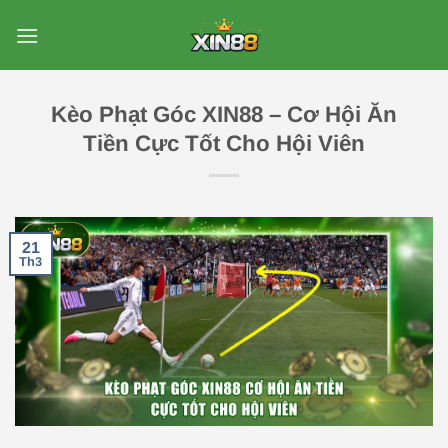
Bỏ
qua
nội
dung
Kèo Phạt Góc XIN88 – Cơ Hội Ăn
Tiền Cực Tốt Cho Hội Viên
21
Th3