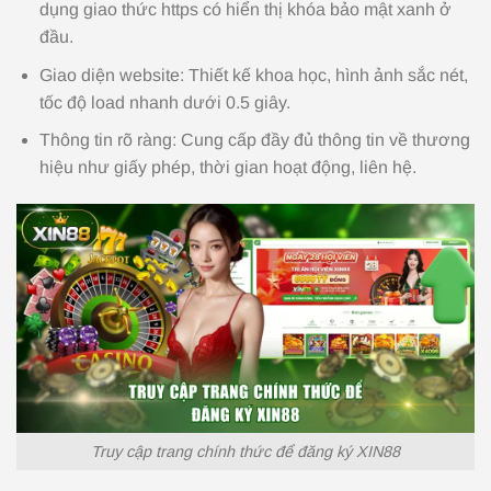
dụng giao thức https có hiển thị khóa bảo mật xanh ở
đầu.
Giao diện website: Thiết kế khoa học, hình ảnh sắc nét,
tốc độ load nhanh dưới 0.5 giây.
Thông tin rõ ràng: Cung cấp đầy đủ thông tin về thương
hiệu như giấy phép, thời gian hoạt động, liên hệ.
Truy cập trang chính thức để đăng ký XIN88