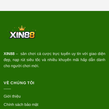
Bài
Có
Dân
Tới
Gian
Hàng
Dễ
Tỷ
Chơi,
Lượt
Dễ
Chơi
Thắng
Ở
Thị
Trường
XIN88
– sân chơi cá cược trực tuyến uy tín với giao diện
đẹp, nạp rút siêu tốc và nhiều khuyến mãi hấp dẫn dành
cho người chơi mới.
VỀ CHÚNG TÔI
Giới thiệu
Chính sách bảo mật