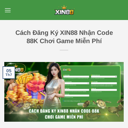
Bỏ
qua
nội
dung
Cách Đăng Ký XIN88 Nhận Code
88K Chơi Game Miễn Phí
05
Th7