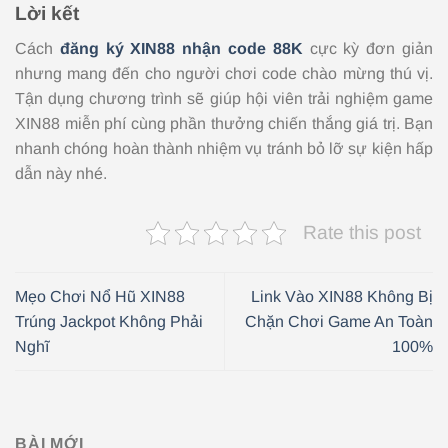
Lời kết
Cách
đăng ký XIN88 nhận code 88K
cực kỳ đơn giản
nhưng mang đến cho người chơi code chào mừng thú vị.
Tận dụng chương trình sẽ giúp hội viên trải nghiệm game
XIN88 miễn phí cùng phần thưởng chiến thắng giá trị. Bạn
nhanh chóng hoàn thành nhiệm vụ tránh bỏ lỡ sự kiện hấp
dẫn này nhé.
Rate this post
Mẹo Chơi Nổ Hũ XIN88
Link Vào XIN88 Không Bị
Trúng Jackpot Không Phải
Chặn Chơi Game An Toàn
Nghĩ
100%
BÀI MỚI