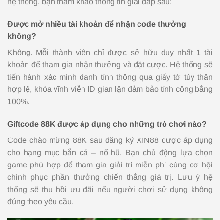
hệ thống, bạn tham khảo thông tin giải đáp sau:
Được mở nhiều tài khoản để nhận code thưởng
không?
Không. Mỗi thành viên chỉ được sở hữu duy nhất 1 tài
khoản để tham gia nhận thưởng và đặt cược. Hệ thống sẽ
tiến hành xác minh danh tính thông qua giấy tờ tùy thân
hợp lệ, khóa vĩnh viễn ID gian lận đảm bảo tính công bằng
100%.
Giftcode 88K được áp dụng cho những trò chơi nào?
Code chào mừng 88K sau đăng ký XIN88 được áp dụng
cho hạng mục bắn cá – nổ hũ. Bạn chủ động lựa chọn
game phù hợp để tham gia giải trí miễn phí cùng cơ hội
chinh phục phần thưởng chiến thắng giá trị. Lưu ý hệ
thống sẽ thu hồi ưu đãi nếu người chơi sử dụng không
đúng theo yêu cầu.