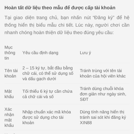
Hoàn tất dữ liệu theo mẫu để được cấp tài khoản
Tại giao diện trang chủ, bạn nhấn nút “Đăng ký” để hệ
thống hiển thị biểu mẫu chi tiết. Lúc này, người chơi cần
nhanh chóng hoàn thiện dữ liệu theo đúng yêu cầu:
Mục
thông
Yêu cầu định dạng
Lưu ý
tin
2 – 15 ký tự, bắt đầu bằng
Tên tài
Tránh trùng với tên tài
chữ cái, có thể sử dụng số
khoản
khoản của hội viên khác
và dấu gạch dưới
Tránh dùng chuỗi khóa
Mật
Tối thiểu 6 ký tự cần chứa
đơn giản như ngày sinh,
khẩu
cả chữ cái và số
SĐT
Xác
Nhập chuẩn xác mã khóa
Dùng tính năng hiển thị
nhận
được sử dụng cho tài
tránh sai sót khi đăng ký
mật
khoản
XIN88
khẩu