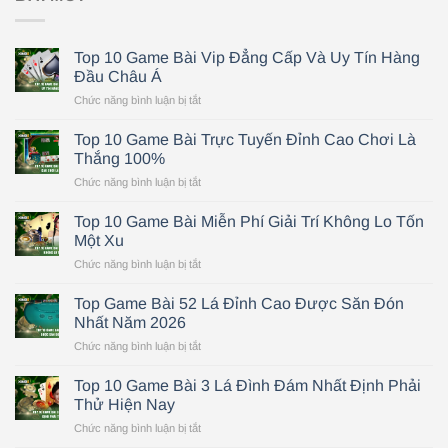
Top 10 Game Bài Vip Đẳng Cấp Và Uy Tín Hàng
Đầu Châu Á
Chức năng bình luận bị tắt
ở
Top
10
Top 10 Game Bài Trực Tuyến Đỉnh Cao Chơi Là
Game
Thắng 100%
Bài
Chức năng bình luận bị tắt
ở
Vip
Top
Đẳng
10
Top 10 Game Bài Miễn Phí Giải Trí Không Lo Tốn
Cấp
Game
Và
Một Xu
Bài
Uy
Chức năng bình luận bị tắt
ở
Trực
Tín
Top
Tuyến
Hàng
10
Top Game Bài 52 Lá Đỉnh Cao Được Săn Đón
Đỉnh
Đầu
Game
Cao
Nhất Năm 2026
Châu
Bài
Chơi
Á
Chức năng bình luận bị tắt
ở
Miễn
Là
Top
Phí
Thắng
Game
Top 10 Game Bài 3 Lá Đình Đám Nhất Định Phải
Giải
100%
Bài
Trí
Thử Hiện Nay
52
Không
Chức năng bình luận bị tắt
ở
Lá
Lo
Top
Đỉnh