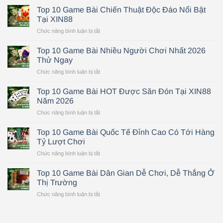
Tốn
10
Top 10 Game Bài Chiến Thuật Độc Đáo Nổi Bật
Cao
Một
Game
Được
Tại XIN88
Xu
Bài
Săn
Chức năng bình luận bị tắt
ở
3
Đón
Top
Lá
Nhất
10
Top 10 Game Bài Nhiều Người Chơi Nhất 2026
Đình
Năm
Game
Đám
Thử Ngay
2026
Bài
Nhất
Chức năng bình luận bị tắt
ở
Chiến
Định
Top
Thuật
Phải
10
Top 10 Game Bài HOT Được Săn Đón Tại XIN88
Độc
Thử
Game
Đáo
Năm 2026
Hiện
Bài
Nổi
Nay
Chức năng bình luận bị tắt
ở
Nhiều
Bật
Top
Người
Tại
10
Top 10 Game Bài Quốc Tế Đỉnh Cao Có Tới Hàng
Chơi
XIN88
Game
Nhất
Tỷ Lượt Chơi
Bài
2026
Chức năng bình luận bị tắt
ở
HOT
Thử
Top
Được
Ngay
10
Top 10 Game Bài Dân Gian Dễ Chơi, Dễ Thắng Ở
Săn
Game
Đón
Thị Trường
Bài
Tại
Chức năng bình luận bị tắt
ở
Quốc
XIN88
Top
Tế
Năm
10
Đỉnh
2026
Game
Cao