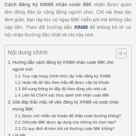
Cách đăng ký XIN88 nhận code 88K
nhận được quan
tâm đông đảo từ cộng đồng người chơi. Chỉ vài thao tác
đơn giản, bạn lập tức có ngay 88K miễn phí mà không cần
nạp tiền. Theo dõi hướng dẫn
XIN88
để không bỏ lỡ cơ
hội nhận thưởng độc nhất vô nhị này nhé.
Nội dung chính
Hướng dẫn cách đăng ký XIN88 nhận code 88K cho
người mới
Truy cập trang chính thức lấy mẫu đăng ký XIN88
Hoàn tất dữ liệu theo mẫu để được cấp tài khoản
Bổ sung thông tin đầy đủ theo đúng yêu nhà cái
Liên hệ CSKH xác thực danh tính nhận code 88K
Giải đáp thắc mắc về việc đăng ký XIN88 và code chào
mừng 88K
Được mở nhiều tài khoản để nhận code thưởng không?
Giftcode 88K được áp dụng cho những trò chơi nào?
Có quy định đi kèm khi rút thưởng code 88K không?
Lời kết