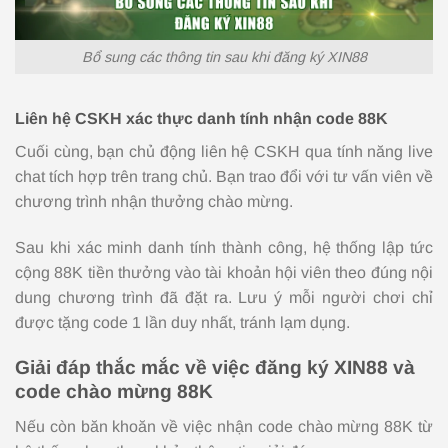
Bổ sung các thông tin sau khi đăng ký XIN88
Liên hệ CSKH xác thực danh tính nhận code 88K
Cuối cùng, bạn chủ động liên hệ CSKH qua tính năng live
chat tích hợp trên trang chủ. Bạn trao đổi với tư vấn viên về
chương trình nhận thưởng chào mừng.
Sau khi xác minh danh tính thành công, hệ thống lập tức
cộng 88K tiền thưởng vào tài khoản hội viên theo đúng nội
dung chương trình đã đặt ra. Lưu ý mỗi người chơi chỉ
được tặng code 1 lần duy nhất, tránh lạm dụng.
Giải đáp thắc mắc về việc đăng ký XIN88 và
code chào mừng 88K
Nếu còn băn khoăn về việc nhận code chào mừng 88K từ