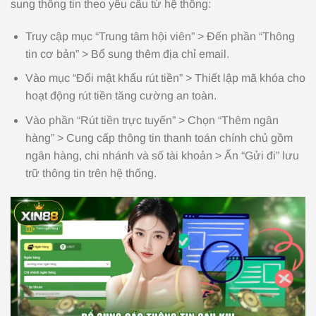
sung thông tin theo yêu cầu từ hệ thống:
Truy cập mục “Trung tâm hội viên” > Đến phần “Thông
tin cơ bản” > Bổ sung thêm địa chỉ email.
Vào mục “Đổi mật khẩu rút tiền” > Thiết lập mã khóa cho
hoạt động rút tiền tăng cường an toàn.
Vào phần “Rút tiền trực tuyến” > Chọn “Thêm ngân
hàng” > Cung cấp thông tin thanh toán chính chủ gồm
ngân hàng, chi nhánh và số tài khoản > Ấn “Gửi đi” lưu
trữ thông tin trên hệ thống.